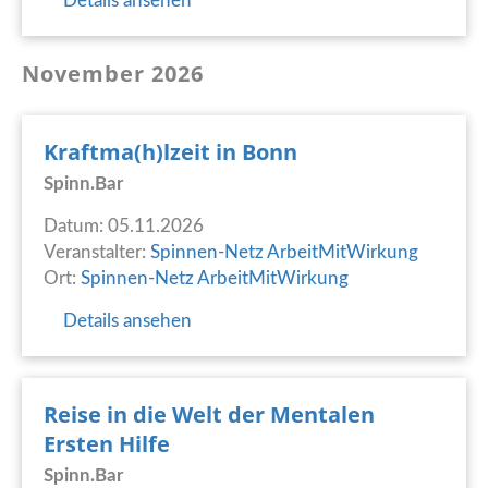
Details ansehen
November 2026
Kraftma(h)lzeit in Bonn
Spinn.Bar
Datum: 05.11.2026
Veranstalter:
Spinnen-Netz ArbeitMitWirkung
Ort:
Spinnen-Netz ArbeitMitWirkung
Details ansehen
Reise in die Welt der Mentalen
Ersten Hilfe
Spinn.Bar