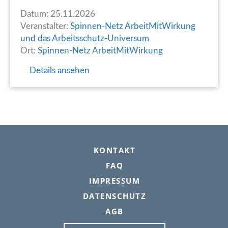
Datum: 25.11.2026
Veranstalter:
Spinnen-Netz ArbeitMitWirkung
und das Arbeitsschutz-Universum
Ort:
Spinnen-Netz ArbeitMitWirkung
Details ansehen
FOOTER
KONTAKT
FAQ
IMPRESSUM
DATENSCHUTZ
AGB