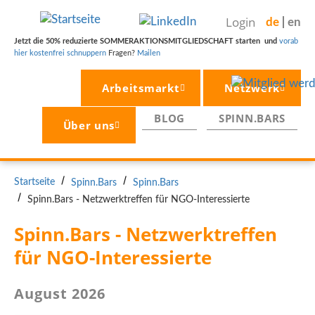
Direkt
Login
de
en
zum
Inhalt
Jetzt die 50% reduzierte SOMMERAKTIONSMITGLIEDSCHAFT starten und
vorab
hier kostenfrei schnuppern
Fragen?
Mailen
Arbeitsmarkt
Netzwerk
BLOG
SPINN.BARS
Über uns
PFADNAVIGATION
Startseite
Spinn.Bars
Spinn.Bars
Spinn.Bars - Netzwerktreffen für NGO-Interessierte
Spinn.Bars - Netzwerktreffen 
für NGO-Interessierte
August 2026