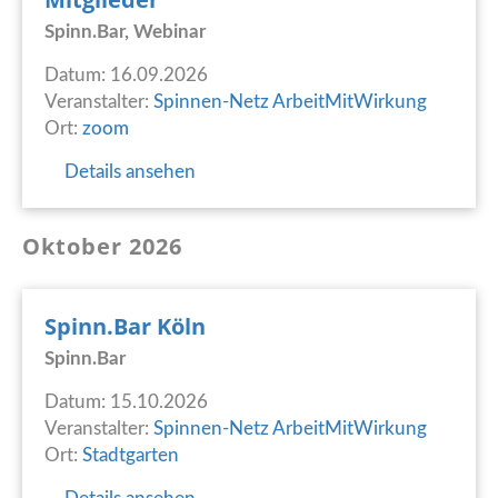
Spinn.Bar
,
Webinar
Datum: 16.09.2026
Veranstalter:
Spinnen-Netz ArbeitMitWirkung
Ort:
zoom
Details ansehen
Oktober 2026
Spinn.Bar Köln
Spinn.Bar
Datum: 15.10.2026
Veranstalter:
Spinnen-Netz ArbeitMitWirkung
Ort:
Stadtgarten