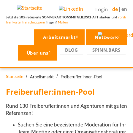
Direkt
Login
de
en
zum
Inhalt
Jetzt die 50% reduzierte SOMMERAKTIONSMITGLIEDSCHAFT starten und
vorab
hier kostenfrei schnuppern
Fragen?
Mailen
Arbeitsmarkt
Netzwerk
BLOG
SPINN.BARS
Über uns
PFADNAVIGATION
Startseite
Arbeitsmarkt
Freiberufler:innen-Pool
Freiberufler:innen-Pool
Rund 130 Freiberufler:innen und Agenturen mit guten
Referenzen!
Suchen Sie eine begeisternde Moderation für Ihr
Team-Meeting oder ein:e Organisationsberatung