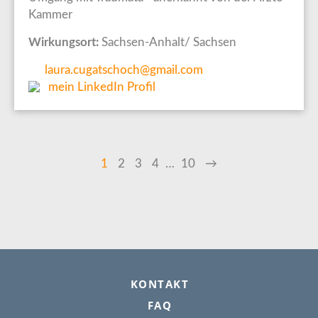
Kammer
Wirkungsort:
Sachsen-Anhalt/ Sachsen
laura.cugatschoch@gmail.com
mein LinkedIn Profil
SEITENNUMMERIERUNG
Aktuelle
1
Page
2
Page
3
Page
4
…
Letzte
10
Nächste
→
Seite
Seite
Seite
FOOTER
KONTAKT
FAQ