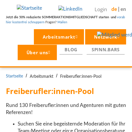
Direkt
Login
de
en
zum
Inhalt
Jetzt die 50% reduzierte SOMMERAKTIONSMITGLIEDSCHAFT starten und
vorab
hier kostenfrei schnuppern
Fragen?
Mailen
Arbeitsmarkt
Netzwerk
BLOG
SPINN.BARS
Über uns
PFADNAVIGATION
Startseite
Arbeitsmarkt
Freiberufler:innen-Pool
Freiberufler:innen-Pool
Rund 130 Freiberufler:innen und Agenturen mit guten
Referenzen!
Suchen Sie eine begeisternde Moderation für Ihr
Team-Meeting oder ein:e Organisationsberatung