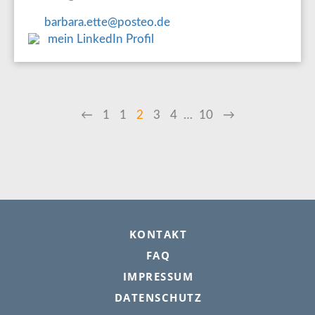
barbara.ette@posteo.de
mein LinkedIn Profil
SEITENNUMMERIERUNG
Vorherige
←
Erste
1
Page
1
Aktuelle
2
Page
3
Page
4
…
Letzte
10
Nächste
→
Seite
Seite
Seite
Seite
Seite
FOOTER
KONTAKT
FAQ
IMPRESSUM
DATENSCHUTZ