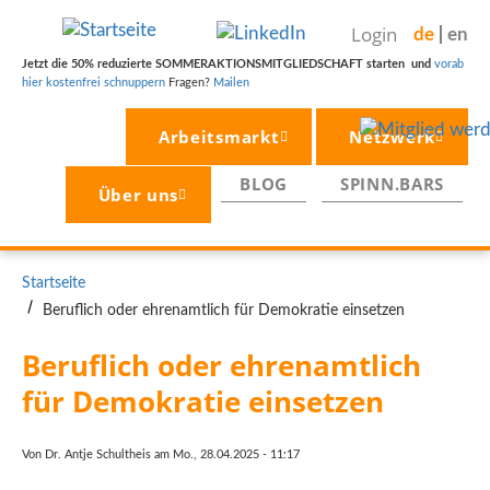
Direkt
Login
de
en
zum
Inhalt
Jetzt die 50% reduzierte SOMMERAKTIONSMITGLIEDSCHAFT starten und
vorab
hier kostenfrei schnuppern
Fragen?
Mailen
Arbeitsmarkt
Netzwerk
BLOG
SPINN.BARS
Über uns
PFADNAVIGATION
Startseite
Beruflich oder ehrenamtlich für Demokratie einsetzen
Beruflich oder ehrenamtlich 
für Demokratie einsetzen 
Von
Dr. Antje Schultheis
am
Mo., 28.04.2025 - 11:17