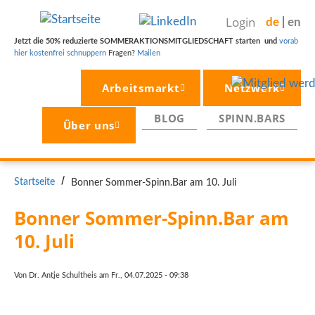
Direkt
Login
de
en
zum
Inhalt
Jetzt die 50% reduzierte SOMMERAKTIONSMITGLIEDSCHAFT starten und
vorab
hier kostenfrei schnuppern
Fragen?
Mailen
Arbeitsmarkt
Netzwerk
BLOG
SPINN.BARS
Über uns
PFADNAVIGATION
Startseite
Bonner Sommer-Spinn.Bar am 10. Juli
Bonner Sommer-Spinn.Bar am 
10. Juli
Von
Dr. Antje Schultheis
am
Fr., 04.07.2025 - 09:38