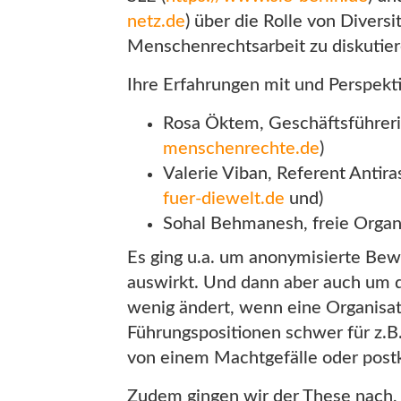
netz.de
) über die Rolle von Diver
Menschenrechtsarbeit zu diskutier
Ihre Erfahrungen mit und Perspekti
Rosa Öktem, Geschäftsführeri
menschenrechte.de
)
Valerie Viban, Referent Antira
fuer-die
welt.de
und)
Sohal Behmanesh, freie Organi
Es ging u.a. um anonymisierte Bewe
auswirkt. Und dann aber auch um di
wenig ändert, wenn eine Organisat
Führungspositionen schwer für z.B
von einem Machtgefälle oder postk
Zudem gingen wir der These nach, d