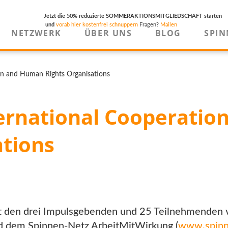
Jetzt die 50% reduzierte SOMMERAKTIONSMITGLIEDSCHAFT starten
und
vorab hier kostenfrei schnuppern
Fragen?
Mailen
NETZWERK
ÜBER UNS
BLOG
SPIN
ion and Human Rights Organisations
nternational Cooperati
ations
t den drei Impulsgebenden und 25 Teilnehmenden
nd dem Spinnen-Netz ArbeitMitWirkung (
www.spinn