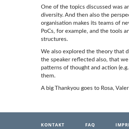
One of the topics discussed was an
diversity. And then also the perspe
organisation makes its teams of ne
PoCs, for example, and the tools an
structures.
We also explored the theory that di
the speaker reflected also, that w
patterns of thought and action (e.g
them.
A big Thankyou goes to Rosa, Valeri
FOOTER
KONTAKT
FAQ
IMPR