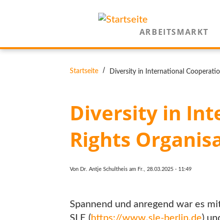
Direkt
zum
ARBEITSMARKT
Inhalt
PFADNAVIGATION
Startseite
Diversity in International Cooperat
Diversity in I
Rights Organis
Von
Dr. Antje Schultheis
am
Fr., 28.03.2025 - 11:49
Spannend und anregend war es mi
SLE (
https://www.sle-berlin.de
) u