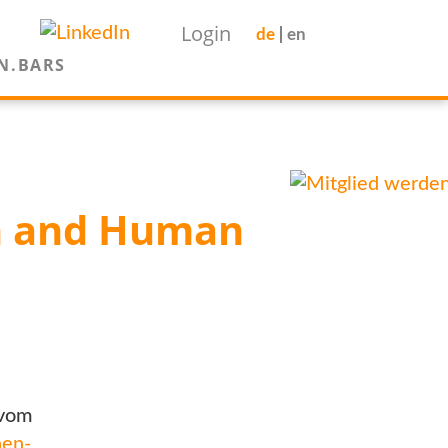
Login
de
en
N.BARS
on and Human
 vom
en-