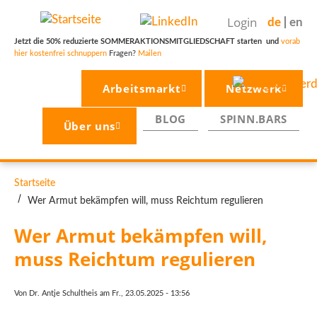
Direkt
Login
de
en
zum
Inhalt
Jetzt die 50% reduzierte SOMMERAKTIONSMITGLIEDSCHAFT starten und
vorab
hier kostenfrei schnuppern
Fragen?
Mailen
Arbeitsmarkt
Netzwerk
BLOG
SPINN.BARS
Über uns
PFADNAVIGATION
Startseite
Wer Armut bekämpfen will, muss Reichtum regulieren
Wer Armut bekämpfen will, 
muss Reichtum regulieren
Von
Dr. Antje Schultheis
am
Fr., 23.05.2025 - 13:56