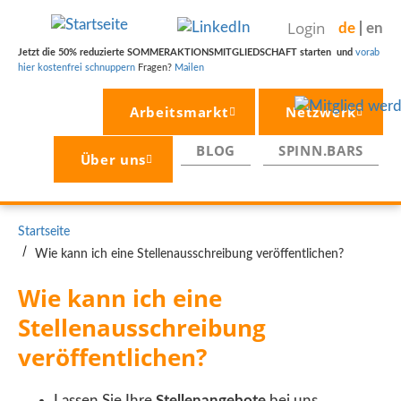
Direkt
Login
de
en
zum
Inhalt
Jetzt die 50% reduzierte SOMMERAKTIONSMITGLIEDSCHAFT starten und
vorab
hier kostenfrei schnuppern
Fragen?
Mailen
Arbeitsmarkt
Netzwerk
BLOG
SPINN.BARS
Über uns
PFADNAVIGATION
Startseite
Wie kann ich eine Stellenausschreibung veröffentlichen?
Wie kann ich eine 
Stellenausschreibung 
veröffentlichen? 
Lassen Sie Ihre
Stellenangebote
bei uns