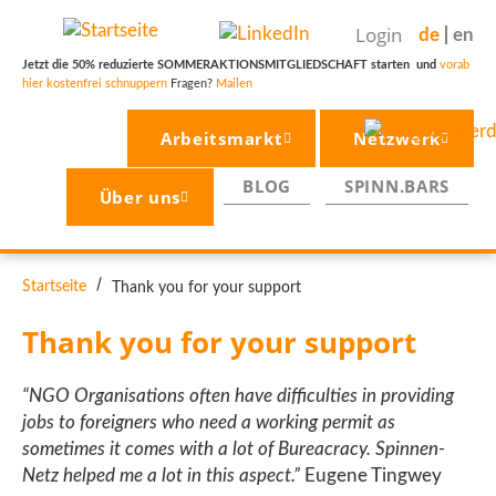
Direkt
Login
de
en
zum
Inhalt
Jetzt die 50% reduzierte SOMMERAKTIONSMITGLIEDSCHAFT starten und
vorab
hier kostenfrei schnuppern
Fragen?
Mailen
Arbeitsmarkt
Netzwerk
BLOG
SPINN.BARS
Über uns
PFADNAVIGATION
Startseite
Thank you for your support
Thank you for your support
“NGO Organisations often have difficulties in providing
jobs to foreigners who need a working permit as
sometimes it comes with a lot of Bureacracy. Spinnen-
Netz helped me a lot in this aspect.”
Eugene Tingwey