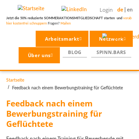
Direkt
Login
de
en
zum
Inhalt
Jetzt die 50% reduzierte SOMMERAKTIONSMITGLIEDSCHAFT starten und
vorab
hier kostenfrei schnuppern
Fragen?
Mailen
Arbeitsmarkt
Netzwerk
BLOG
SPINN.BARS
Über uns
PFADNAVIGATION
Startseite
Feedback nach einem Bewerbungstraining für Geflüchtete
Feedback nach einem 
Bewerbungstraining für 
Geflüchtete
Feedback nach einem Training für Bewerbende mit