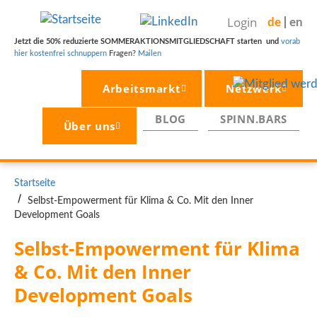
Direkt
Login
de
en
zum
Inhalt
Jetzt die 50% reduzierte SOMMERAKTIONSMITGLIEDSCHAFT starten und
vorab
hier kostenfrei schnuppern
Fragen?
Mailen
Arbeitsmarkt
Netzwerk
BLOG
SPINN.BARS
Über uns
PFADNAVIGATION
Startseite
Selbst-Empowerment für Klima & Co. Mit den Inner
Development Goals
Selbst-Empowerment für Klima 
& Co. Mit den Inner 
Development Goals