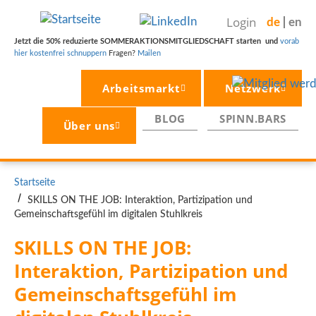
Direkt
Login
de
en
zum
Inhalt
Jetzt die 50% reduzierte SOMMERAKTIONSMITGLIEDSCHAFT starten und
vorab
hier kostenfrei schnuppern
Fragen?
Mailen
Arbeitsmarkt
Netzwerk
BLOG
SPINN.BARS
Über uns
PFADNAVIGATION
Startseite
SKILLS ON THE JOB: Interaktion, Partizipation und
Gemeinschaftsgefühl im digitalen Stuhlkreis
SKILLS ON THE JOB: 
Interaktion, Partizipation und 
Gemeinschaftsgefühl im 