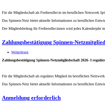
Netzmitgliedschaft
2025-
I
Für die Mitgliedschaft als Freiberufler:in im beruflichen Netzwerk
Spi
Freiberufler:in
Das Spinnen-Netz bietet aktuelle Informationen zu beruflichen Entw
Der Mitgliedsbeitrag für Freiberufler:innen wird jedes Kalenderjahr i
Zahlungsbestätigung Spinnen-Netzmitglieds
Weiterlesen
über
Zahlungsbestätigung
Zahlungsbestätigung Spinnen-Netzmitgliedschaft 2026- I regulär
Spinnen-
Netzmitgliedschaft
2026-
I
Für die Mitgliedschaft als reguläres Mitglied im beruflichen Netzwer
regulär
Das Spinnen-Netz bietet aktuelle Informationen zu beruflichen Entw
Anmeldung erforderlich