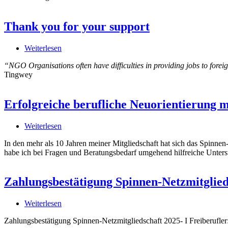
Thank you for your support
Weiterlesen
über
Thank
“NGO Organisations often have difficulties in providing jobs to fore
you
Tingwey
for
your
support
Erfolgreiche berufliche Neuorientierung 
Weiterlesen
über
Erfolgreiche
In den mehr als 10 Jahren meiner Mitgliedschaft hat sich das Spinnen
berufliche
habe ich bei Fragen und Beratungsbedarf umgehend hilfreiche Unterst
Neuorientierung
mit
Unterstützung
Zahlungsbestätigung Spinnen-Netzmitglieds
der
Spinnen-
Netz-
Weiterlesen
über
Beratung
Zahlungsbestätigung
Zahlungsbestätigung Spinnen-Netzmitgliedschaft 2025- I Freiberufler
Spinnen-