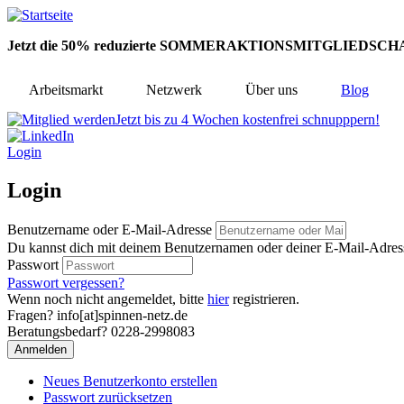
Direkt
zum
Jetzt die 50% reduzierte SOMMERAKTIONSMITGLIEDSCHA
Inhalt
Arbeitsmarkt
Netzwerk
Über uns
Blog
Jetzt bis zu 4 Wochen kostenfrei schnupppern!
Login
Login
Benutzername oder E-Mail-Adresse
Du kannst dich mit deinem Benutzernamen oder deiner E-Mail-Adres
Passwort
Passwort vergessen?
Wenn noch nicht angemeldet, bitte
hier
registrieren.
Fragen? info[at]spinnen-netz.de
Beratungsbedarf? 0228-2998083
Neues Benutzerkonto erstellen
Passwort zurücksetzen