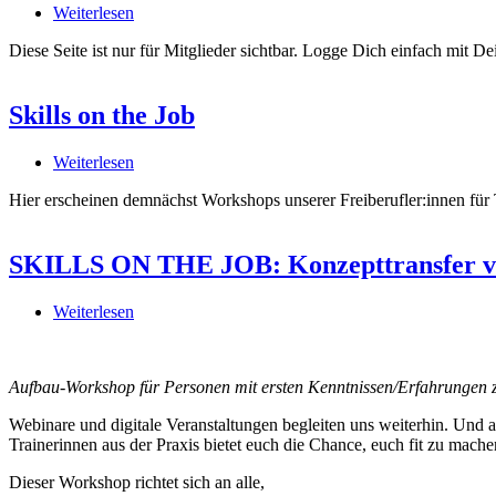
Weiterlesen
über
Anmeldung
Diese Seite ist nur für Mitglieder sichtbar. Logge Dich einfach mit
erforderlich
Skills on the Job
Weiterlesen
über
Skills
Hier erscheinen demnächst Workshops unserer Freiberufler:innen für 
on
the
Job
SKILLS ON THE JOB: Konzepttransfer von
Weiterlesen
über
SKILLS
ON
THE
Aufbau-Workshop für Personen mit ersten Kenntnissen/Erfahrungen 
JOB:
Konzepttransfer
Webinare und digitale Veranstaltungen begleiten uns weiterhin. Und 
von
Trainerinnen aus der Praxis bietet euch die Chance, euch fit zu mac
offline
zu
Dieser Workshop richtet sich an alle,
online