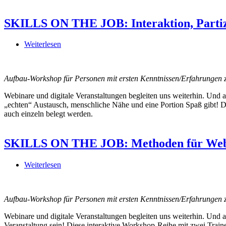
SKILLS ON THE JOB: Interaktion, Partizi
Weiterlesen
über
SKILLS
ON
THE
Aufbau-Workshop für Personen mit ersten Kenntnissen/Erfahrungen 
JOB:
Interaktion,
Webinare und digitale Veranstaltungen begleiten uns weiterhin. Und a
Partizipation
„echten“ Austausch, menschliche Nähe und eine Portion Spaß gibt! D
und
auch einzeln belegt werden.
Gemeinschaftsgefühl
im
digitalen
SKILLS ON THE JOB: Methoden für Webi
Stuhlkreis
Weiterlesen
über
SKILLS
ON
THE
Aufbau-Workshop für Personen mit ersten Kenntnissen/Erfahrungen 
JOB:
Methoden
Webinare und digitale Veranstaltungen begleiten uns weiterhin. Und 
für Webinare,
Veranstaltung sein! Diese interaktive Workshop-Reihe mit zwei Train