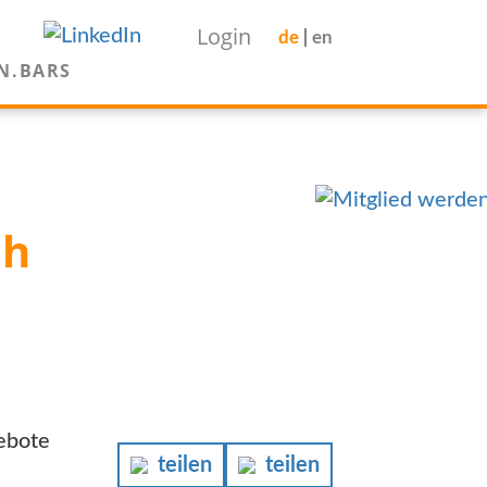
Login
de
en
N.BARS
ch
gebote
teilen
teilen