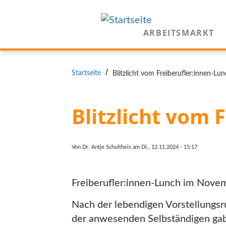
Direkt
zum
ARBEITSMARKT
Inhalt
PFADNAVIGATION
Startseite
Blitzlicht vom Freiberufler:innen-Lu
Blitzlicht vom 
Von
Dr. Antje Schultheis
am
Di., 12.11.2024 - 15:17
Freiberufler:innen-Lunch im Nov
Nach der lebendigen Vorstellungsr
der anwesenden Selbständigen gab 