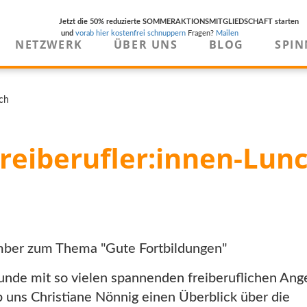
Jetzt die 50% reduzierte SOMMERAKTIONSMITGLIEDSCHAFT starten
und
vorab hier kostenfrei schnuppern
Fragen?
Mailen
NETZWERK
ÜBER UNS
BLOG
SPIN
nch
Freiberufler:innen-Lun
ember zum Thema "Gute Fortbildungen"
unde mit so vielen spannenden freiberuflichen An
uns Christiane Nönnig einen Überblick über die