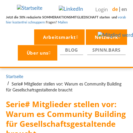
Direkt
Login
de
en
zum
Inhalt
Jetzt die 50% reduzierte SOMMERAKTIONSMITGLIEDSCHAFT starten und
vorab
hier kostenfrei schnuppern
Fragen?
Mailen
Arbeitsmarkt
Netzwerk
BLOG
SPINN.BARS
Über uns
PFADNAVIGATION
Startseite
Serie# Mitglieder stellen vor: Warum es Community Building
für Gesellschaftsgestaltende braucht
Serie# Mitglieder stellen vor: 
Warum es Community Building 
für Gesellschaftsgestaltende 