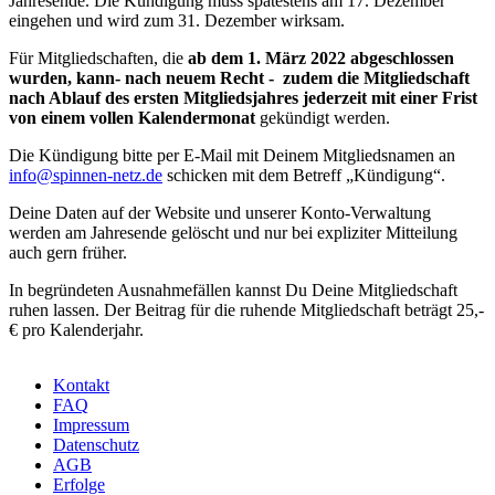
Jahresende. Die Kündigung muss spätestens am 17. Dezember
eingehen und wird zum 31. Dezember wirksam.
Für Mitgliedschaften, die
ab dem 1. März 2022 abgeschlossen
wurden, kann- nach neuem Recht - zudem die Mitgliedschaft
nach Ablauf des ersten Mitgliedsjahres jederzeit mit einer Frist
von einem vollen Kalendermonat
gekündigt werden.
Die Kündigung bitte per E-Mail mit Deinem Mitgliedsnamen an
info@spinnen-netz.de
schicken mit dem Betreff „Kündigung“.
Deine Daten auf der Website und unserer Konto-Verwaltung
werden am Jahresende gelöscht und nur bei expliziter Mitteilung
auch gern früher.
In begründeten Ausnahmefällen kannst ­Du Deine Mitgliedschaft
ruhen lassen. Der Beitrag für die ruhende Mitgliedschaft beträgt 25,-
€ pro Kalenderjahr.
Kontakt
FAQ
Footer
Impressum
Datenschutz
AGB
Erfolge