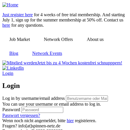
Skip
to
Just register here
for 4 weeks of free trial membership. And starting
main
July 1, sign up for the summer membership at 50% off. Contact us
content
here
for any questions.
Job Market
Network Offers
About us
Blog
Network Events
Jetzt bis zu 4 Wochen kostenfrei schnupppern!
Login
Login
Log in by username/email address
You can use your username or email address to log in.
Password
Passwort vergessen?
Wenn noch nicht angemeldet, bitte
hier
registrieren.
Fragen? info[at]spinnen-netz.de